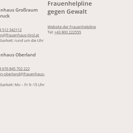
Frauenhelpline
enhaus Großraum
gegen Gewalt
bruck
Website der Frauenhelpline
3 512 342112
Tel:
+43 800 222555
@frauenhaus-tirol.at
hbarkeit: rund um die Uhr
enhaus Oberland
3 676 845 702 222
n-oberland@frauenhaus-
hbarkeit: Mo – Fr 9–15 Uhr