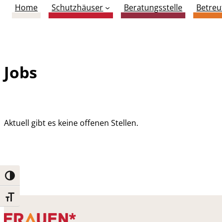
Home
Schutzhäuser
Beratungsstelle
Betre
Jobs
Aktuell gibt es keine offenen Stellen.
Umschalten auf hohe Kontraste
Schrift vergrößern